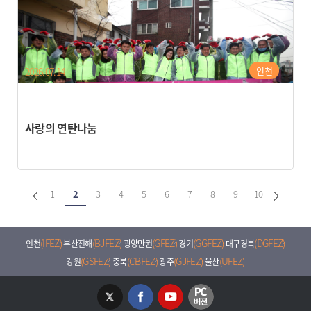
인천
2026.07.14
사랑의 연탄나눔
1
2
3
4
5
6
7
8
9
10
(IFEZ)
(BJFEZ)
(GFEZ)
(GGFEZ)
(DGFEZ)
인천
부산진해
광양만권
경기
대구경북
(GSFEZ)
(CBFEZ)
(GJFEZ)
(UFEZ)
강원
충북
광주
울산