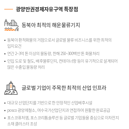
광양만권경제자유구역 특장점
동북아 최적의 해운물류기지
동북아 환적화물의 거점으로서 글로벌 물류 비즈니스를 위한 최적의
입지요건
연간 2~3억 톤 이상의 물동량, 한해 250~300백만 톤 화물처리
인입 도로 및 철도, 배후물류단지, 컨테이너항 등이 유기적으로 설계되어
많은 수출입 물동량 처리
글로벌 기업이 주목한 최적의 산업 인프라
대규모 산업단지를 기반으로 한 안정적인 산업배후시설
posco 광양제철소, 여수국가산업단지과 연접하여 원활한 원료공급
포스코퓨처엠, 포스코리튬솔루션 등 글로벌 기업들을 중심으로 이차전지
소재 클러스터 조성