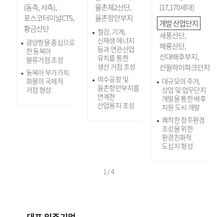
(동측, 서측),
율촌제2산단,
(17,170세대)
포스코터미널CTS,
율촌항만부지
개발 산업단지
황금산단
철강, 기계,
세풍산단,
신재생 에너지
광양항을 중심으로
해룡산단,
등과 연관산업
한 동북아
신대배후부지,
유치를 통한
물류거점 조성
생산 거점 조성
선월하이파크단지
동북아 부가가치
여수공항 및
화물의 국제적
대규모의 주거,
율촌항만부지를
거점 형성
상업 및 업무단지
연계한
개발을 통한 배후
산업용지 조성
지원 도시 개발
쾌적한 정주환경
조성을 위한
환경친화적
도심지 형성
1
/
4