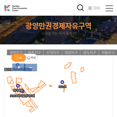
ENG
광양만권경제자유구역
미래를 여는 투자 중심지
광양지구
율촌지구
신덕지구
화양지구
경도지구
하동지구
+
−