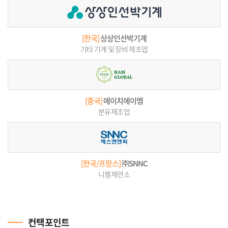
[한국]
상상인선박기계
기타 기계 및 장비 제조업
[중국]
에이치에이엠
분유제조업
[한국/프랑스]
㈜SNNC
니켈제련소
컨택포인트