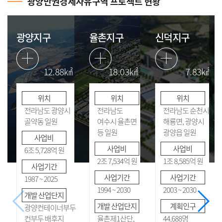
광양만권경제자유구역 프로젝트 현황
광양지구
율촌지구
신덕지구
12.88㎢
18.03㎢
7.83㎢
위치
위치
위치
전라남도 광양시
전라남도
전라남도 순천시
골약동 일원
여수시 율촌면
해룡면, 광양시
등 일원
광양읍 일원
사업비
사업비
사업비
6조 5,728억 원
2조 7,534억 원
1조 8,585억 원
사업기간
사업기간
사업기간
1987 ~ 2025
1994 ~ 2030
2003 ~ 2030
개발 산업단지
개발 산업단지
계획인구
광양컨테이너부두,
컨부두 배후지
율촌제1산단,
44,688명