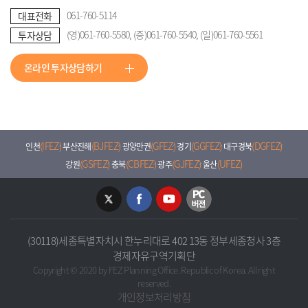
061-760-5114
대표전화
(영)061-760-5580, (중)061-760-5540, (일)061-760-5561
투자상담
온라인 투자상담하기
(IFEZ)
(BJFEZ)
(GFEZ)
(GGFEZ)
(DGFEZ)
인천
부산진해
광양만권
경기
대구경북
(GSFEZ)
(CBFEZ)
(GJFEZ)
(UFEZ)
강원
충북
광주
울산
(30118)세종특별자치시 한누리대로 402 13동 정부세종청사 3층
경제자유구역기획단
Copyright © 2020 by FEZ Planning Office. Republic of Korea. All right
reserved.
개인정보처리방침